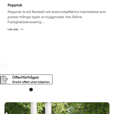
Papptak
Papptak är ett flexibelt och kostnadseffektivt takmaterial som
passar många typer av byggnader. Hos Skåne
Fastighetsrenovering ...
Läs mer
040-615 34 44
Ring oss idag
Offertförfrågan
Gratis offert utan köpkrav
Alltid kostnadsfri offert med fast pris