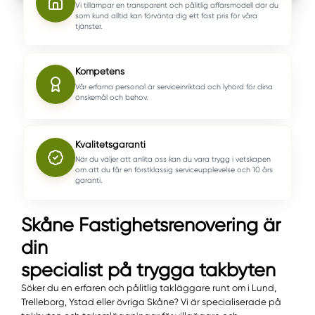
Vi tillämpar en transparent och pålitlig affärsmodell där du
som kund alltid kan förvänta dig ett fast pris för våra
tjänster.
Kompetens
Vår erfarna personal är serviceinriktad och lyhörd för dina
önskemål och behov.
Kvalitetsgaranti
När du väljer att anlita oss kan du vara trygg i vetskapen
om att du får en förstklassig serviceupplevelse och 10 års
garanti.
Skåne Fastighetsrenovering är
din
specialist på trygga takbyten
Söker du en erfaren och pålitlig takläggare runt om i Lund,
Trelleborg, Ystad eller övriga Skåne? Vi är specialiserade på