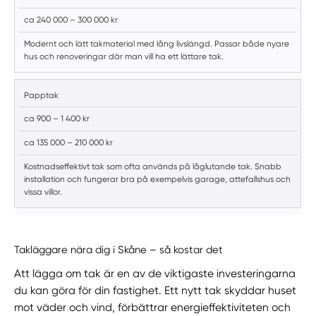
ca 240 000 – 300 000 kr
Modernt och lätt takmaterial med lång livslängd. Passar både nyare
hus och renoveringar där man vill ha ett lättare tak.
Papptak
ca 900 – 1 400 kr
ca 135 000 – 210 000 kr
Kostnadseffektivt tak som ofta används på låglutande tak. Snabb
installation och fungerar bra på exempelvis garage, attefallshus och
vissa villor.
Takläggare nära dig i Skåne – så kostar det
Att lägga om tak är en av de viktigaste investeringarna
du kan göra för din fastighet. Ett nytt tak skyddar huset
mot väder och vind, förbättrar energieffektiviteten och