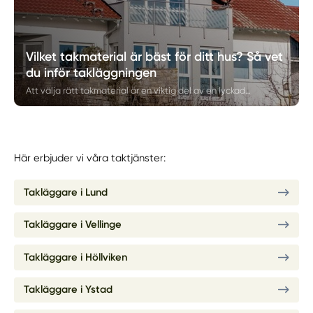
Vilket takmaterial är bäst för ditt hus? Så vet
du inför takläggningen
Att välja rätt takmaterial är en viktig del av en lyckad takläggning. På Skåne Fastighetsrenovering hjälper vi fastighetsägare i Skåne att välja mellan olika takmaterial som tegel, plåt, papp och shingel beroende på husets förutsättningar. Här förklarar vi vilket takmaterial som kan passa bäst för ditt hus inför ett takbyte eller en takrenovering.
Här erbjuder vi våra taktjänster:
Takläggare i Lund
Takläggare i Vellinge
Takläggare i Höllviken
Takläggare i Ystad