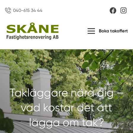
040-615 34 44
Boka takoffert
Takläggare nära dig –
vad kostar det att
lägga om tak?