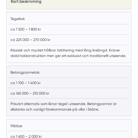
Kort beskrivning
Tegeltak
ca 1 500 – 1 800 kr
ca 225 000 – 270 000 kr
Klassisk och mycket hållbar taklösning med lång livslängd. Kräver
stabil takkonstruktion men ger ett exklusivt och traditionellt utseende.
Betongpannetak
ca 1 100 – 1 400 kr
ca 165 000 – 210 000 kr
Prisvärt alternativ som liknar tegel i utseende. Betongpannor är
slitstarka och vanligt förekommande på villor i Skåne.
Plåttak
ca 1 600 – 2 000 kr