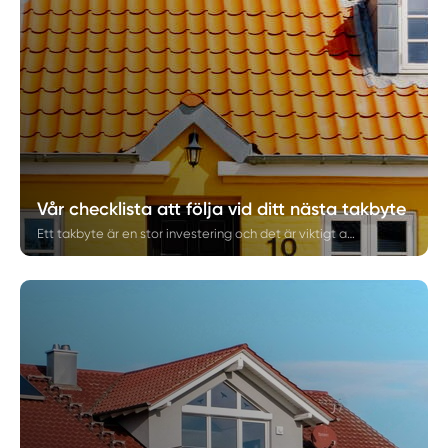
Vår checklista att följa vid ditt nästa takbyte
Ett takbyte är en stor investering och det är viktigt att göra rätt från början. I vår checklista för takbyte går vi på Skåne Fastighetsrenovering igenom de viktigaste stegen du bör följa innan, under och efter att du lägger om tak. Guiden hjälper fastighetsägare i Skåne att planera sitt takprojekt tryggt och undvika vanliga misstag.