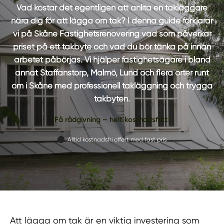
Vad kostar det egentligen att anlita en takläggare
nära dig för att lägga om tak? I denna guide förklarar
vi på Skåne Fastighetsrenovering vad som påverkar
priset på ett takbyte och vad du bör tänka på innan
arbetet påbörjas. Vi hjälper fastighetsägare i bland
annat Staffanstorp, Malmö, Lund och flera orter runt
om i Skåne med professionell takläggning och trygga
takbyten.
Få rådgivning – helt kostnadsfritt!
Alltid kostnadsfri offert med fast pris
Att lägga om tak är en viktig investering som