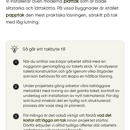
Vi installerar även moderna
plåttak
som är både
slitstarka och lättskötta. På vissa byggnader är istället
papptak
den mest praktiska lösningen, särskilt på tak
med låg lutning.
Så går ett takbyte till
När du anlitar oss börjar arbetet alltid med en
noggrann genomgång av takets skick. Vi analyserar
takets konstruktion och går igenom vilka åtgärder
som kan behövas för att skapa en hållbar lösning.
Under projektets gång arbetar våra takläggare
metodiskt med rivning av det gamla taket, kontroll av
underlag och installation av nytt takmaterial. För dig
som kund innebär det en tydlig och strukturerad
process där varje steg är planerat.
För många är det också viktigt att förstå
vad det
kostar att lägga om tak
innan projektet startar.
Därför erbjuder vi alltid tydliga offerter där arbetets