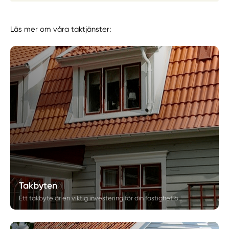
Läs mer om våra taktjänster:
Takbyten
Ett takbyte är en viktig investering för din fastighet och kräver både erfarenhet och noggrann planering. Hos Skåne Fastighetsrenovering arbetar vi med professionella takbyten där kvalitet, trygghet och tydlig kommunikation står i fokus. Vi hjälper fastighetsägare i Skåne att få hållbara taklösningar med garanti och lång livslängd.