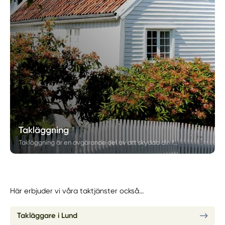
Takläggning
Takläggning är en avgörande del av att skydda din fastighet mot väder, fukt och slitage. Hos Skåne Fastighetsrenovering erbjuder vi professionell takläggning där kvalitet, noggrannhet och hållbara material står i fokus. Vi hjälper fastighetsägare i Skåne med allt från ny takläggning till omläggning av befintliga tak.
Här erbjuder vi våra taktjänster också...
Takläggare i Lund