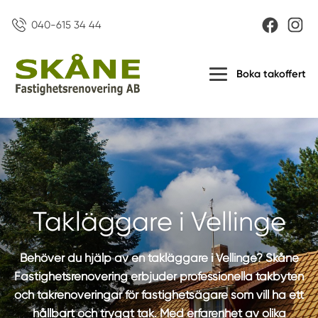
040-615 34 44
Boka takoffert
Takläggare i Vellinge
Behöver du hjälp av en takläggare i Vellinge? Skåne
Fastighetsrenovering erbjuder professionella takbyten
och takrenoveringar för fastighetsägare som vill ha ett
hållbart och tryggt tak. Med erfarenhet av olika